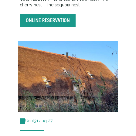
cherry nest
|
The sequoia nest
ONLINE RESERVATION
Until
31 aug 27