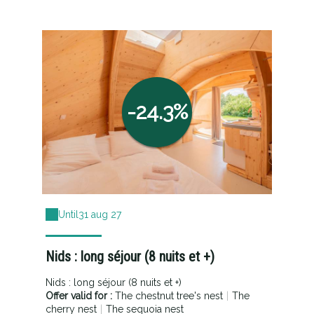
-24.3%
Until
31 aug 27
Nids : long séjour (8 nuits et +)
Nids : long séjour (8 nuits et +)
Offer valid for :
The chestnut tree's nest
|
The
cherry nest
|
The sequoia nest